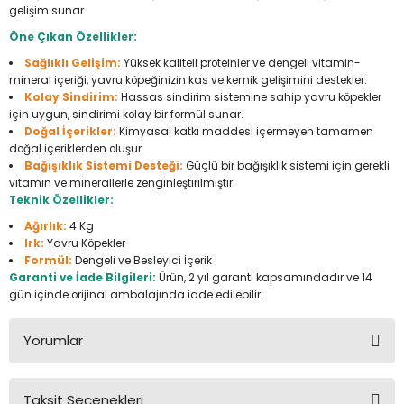
gelişim sunar.
Seyahat Ürünleri
Konserve Yaş Mamalar
Yan Keski
Planyalar
Öne Çıkan Özellikler:
Taraklar ve Fırçalar
Zımba Tabancaları
Polisaj Makinesi
Sağlıklı Gelişim:
Yüksek kaliteli proteinler ve dengeli vitamin-
mineral içeriği, yavru köpeğinizin kas ve kemik gelişimini destekler.
Kolay Sindirim:
Hassas sindirim sistemine sahip yavru köpekler
Raspalar
için uygun, sindirimi kolay bir formül sunar.
Doğal İçerikler:
Kimyasal katkı maddesi içermeyen tamamen
Seramik Kesme Makineleri
doğal içeriklerden oluşur.
Bağışıklık Sistemi Desteği:
Güçlü bir bağışıklık sistemi için gerekli
vitamin ve minerallerle zenginleştirilmiştir.
Sıcak Hava Tabancaları
Teknik Özellikler:
Ağırlık:
4 Kg
Silikon ve Mum Tabancaları
Irk:
Yavru Köpekler
Formül:
Dengeli ve Besleyici İçerik
Garanti ve İade Bilgileri:
Ürün, 2 yıl garanti kapsamındadır ve 14
Somun Sıkma Makineleri
gün içinde orijinal ambalajında iade edilebilir.
Taşlamalar
Yorumlar
Tilki Kuyruğu
Taksit Seçenekleri