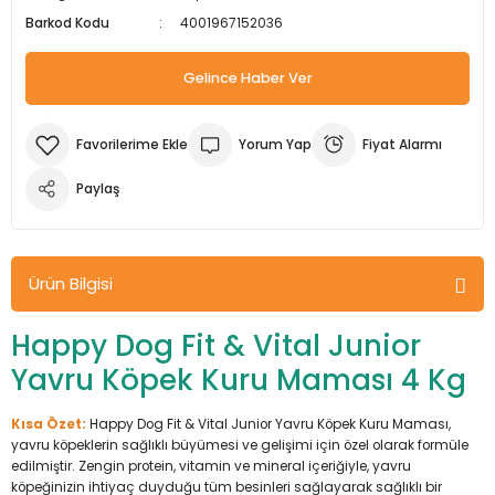
Barkod Kodu
4001967152036
m Ürünleri
Köpek Elbiseleri
Kedi Oyuncakları
İşkenceler ve Mengeneler
Döşeme Çivi Zımba Çakma Makineler
Gelince Haber Ver
i
Köpek Kapıları
Kedi Sağlık Ürünleri
Kargaburun
Elektrikli Tornavidalar
Köpek Kemikleri
Kedi Şampuanları
Lokma Takımları
Frezeler
Yorum Yap
Fiyat Alarmı
Köpek Kuru Mamalar
Kedi Tarak ve Fırçaları
Makaslar
Hava Kompresörleri
Paylaş
Köpek Mama ve Su Kapları
Kedi Taşıma Çantaları
Maket Bıçakları
Hobi Ürünleri
Ürün Bilgisi
Köpek Ödülleri
Kedi Tasmaları
Pense
Karıştırıcılar
Happy Dog Fit & Vital Junior
Köpek Oyuncakları
Kedi Tırmalama Ürünleri
Perçin Tabancaları
Kaynak Makineleri
Yavru Köpek Kuru Maması 4 Kg
Köpek Tasmaları
Kedi Tuvaleti ve Kum Kapları
Testere
Kırıcı Deliciler/Kırıcılar
Kısa Özet:
Happy Dog Fit & Vital Junior Yavru Köpek Kuru Maması,
yavru köpeklerin sağlıklı büyümesi ve gelişimi için özel olarak formüle
Köpek Yatakları
Kedi Yatakları
Tornavidalar
Matkaplar
edilmiştir. Zengin protein, vitamin ve mineral içeriğiyle, yavru
köpeğinizin ihtiyaç duyduğu tüm besinleri sağlayarak sağlıklı bir