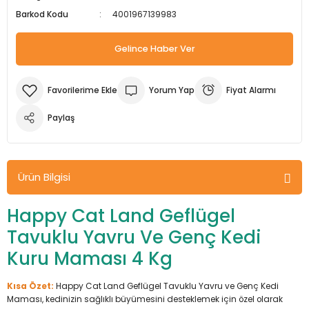
Barkod Kodu
4001967139983
m Ürünleri
Köpek Elbiseleri
Kedi Oyuncakları
İşkenceler ve Mengeneler
Döşeme Çivi Zımba Çakma Makineler
Gelince Haber Ver
i
Köpek Kapıları
Kedi Sağlık Ürünleri
Kargaburun
Elektrikli Tornavidalar
Köpek Kemikleri
Kedi Şampuanları
Lokma Takımları
Frezeler
Yorum Yap
Fiyat Alarmı
Köpek Kuru Mamalar
Kedi Tarak ve Fırçaları
Makaslar
Hava Kompresörleri
Paylaş
Köpek Mama ve Su Kapları
Kedi Taşıma Çantaları
Maket Bıçakları
Hobi Ürünleri
Ürün Bilgisi
Köpek Ödülleri
Kedi Tasmaları
Pense
Karıştırıcılar
Happy Cat Land Geflügel
Köpek Oyuncakları
Kedi Tırmalama Ürünleri
Perçin Tabancaları
Kaynak Makineleri
Tavuklu Yavru Ve Genç Kedi
Kuru Maması 4 Kg
Köpek Tasmaları
Kedi Tuvaleti ve Kum Kapları
Testere
Kırıcı Deliciler/Kırıcılar
Kısa Özet:
Happy Cat Land Geflügel Tavuklu Yavru ve Genç Kedi
Köpek Yatakları
Kedi Yatakları
Tornavidalar
Matkaplar
Maması, kedinizin sağlıklı büyümesini desteklemek için özel olarak