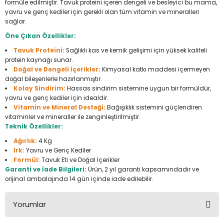
formüle edilmiştir. Tavuk proteini içeren dengeli ve besleyici bu mama,
Seyahat Ürünleri
Konserve Yaş Mamalar
Yan Keski
Planyalar
yavru ve genç kediler için gerekli olan tüm vitamin ve mineralleri
sağlar.
Taraklar ve Fırçalar
Zımba Tabancaları
Polisaj Makinesi
Öne Çıkan Özellikler:
Tavuk Proteini:
Sağlıklı kas ve kemik gelişimi için yüksek kaliteli
Raspalar
protein kaynağı sunar.
Doğal ve Dengeli İçerikler:
Kimyasal katkı maddesi içermeyen
doğal bileşenlerle hazırlanmıştır.
Seramik Kesme Makineleri
Kolay Sindirim:
Hassas sindirim sistemine uygun bir formüldür,
yavru ve genç kediler için idealdir.
Sıcak Hava Tabancaları
Vitamin ve Mineral Desteği:
Bağışıklık sistemini güçlendiren
vitaminler ve mineraller ile zenginleştirilmiştir.
Teknik Özellikler:
Silikon ve Mum Tabancaları
Ağırlık:
4 Kg
Irk:
Yavru ve Genç Kediler
Somun Sıkma Makineleri
Formül:
Tavuk Eti ve Doğal İçerikler
Garanti ve İade Bilgileri:
Ürün, 2 yıl garanti kapsamındadır ve
orijinal ambalajında 14 gün içinde iade edilebilir.
Taşlamalar
Yorumlar
Tilki Kuyruğu