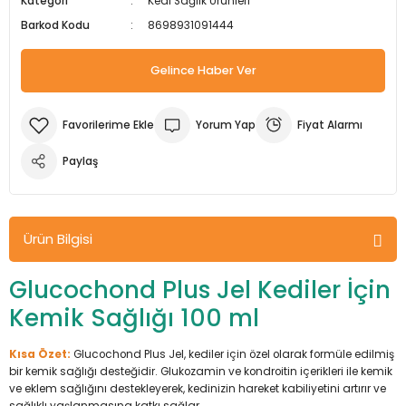
Kategori
Kedi Sağlık Ürünleri
m Ürünleri
Köpek Elbiseleri
Kedi Oyuncakları
İşkenceler ve Mengeneler
Döşeme Çivi Zımba Çakma Makineler
Barkod Kodu
8698931091444
i
Köpek Kapıları
Kedi Sağlık Ürünleri
Kargaburun
Elektrikli Tornavidalar
Gelince Haber Ver
Köpek Kemikleri
Kedi Şampuanları
Lokma Takımları
Frezeler
Yorum Yap
Fiyat Alarmı
Köpek Kuru Mamalar
Kedi Tarak ve Fırçaları
Makaslar
Hava Kompresörleri
Paylaş
Köpek Mama ve Su Kapları
Kedi Taşıma Çantaları
Maket Bıçakları
Hobi Ürünleri
Ürün Bilgisi
Köpek Ödülleri
Kedi Tasmaları
Pense
Karıştırıcılar
Glucochond Plus Jel Kediler İçin
Köpek Oyuncakları
Kedi Tırmalama Ürünleri
Perçin Tabancaları
Kaynak Makineleri
Kemik Sağlığı 100 ml
Köpek Tasmaları
Kedi Tuvaleti ve Kum Kapları
Testere
Kırıcı Deliciler/Kırıcılar
Kısa Özet:
Glucochond Plus Jel, kediler için özel olarak formüle edilmiş
bir kemik sağlığı desteğidir. Glukozamin ve kondroitin içerikleri ile kemik
Köpek Yatakları
Kedi Yatakları
Tornavidalar
Matkaplar
ve eklem sağlığını destekleyerek, kedinizin hareket kabiliyetini artırır ve