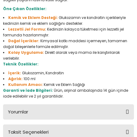
sağlıklı yaşlanmasına katkı sağlar.
Seyahat Ürünleri
Konserve Yaş Mamalar
Yan Keski
Planyalar
Öne Çıkan Özellikler:
Kemik ve Eklem Desteği:
Glukozamin ve kondroitin içerikleriyle
Taraklar ve Fırçalar
Zımba Tabancaları
Polisaj Makinesi
kedinizin kemik ve eklem sağlığını destekler.
Lezzetli Jel Formu:
Kedinizin kolayca tüketmesi için lezzetli jel
Raspalar
formunda hazırlanmıştır.
Doğal İçerikler:
Kimyasal katkı maddesi içermeyen, tamamen
doğal bileşenlerle formüle edilmiştir.
Seramik Kesme Makineleri
Kolay Uygulama:
Direkt olarak veya mama ile karıştırılarak
verilebilir.
Teknik Özellikler:
Sıcak Hava Tabancaları
İçerik:
Glukozamin, Kondroitin
Ağırlık:
100 ml
Silikon ve Mum Tabancaları
Kullanım Amacı:
Kemik ve Eklem Sağlığı
Garanti ve İade Bilgileri:
Ürün, orijinal ambalajında 14 gün içinde
Somun Sıkma Makineleri
iade edilebilir ve 2 yıl garantilidir.
Taşlamalar
Yorumlar
Tilki Kuyruğu
Taksit Seçenekleri