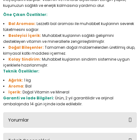
Seyahat Ürünleri
Konserve Yaş Mamalar
Yan Keski
Planyalar
kuşunuzun sağlıklı ve enerjik kalmasına yardımcı olur.
Öne Çıkan Özellikler:
Taraklar ve Fırçalar
Zımba Tabancaları
Polisaj Makinesi
Bal Aroması:
Lezzetli bal aroması ile muhabbet kuşlarının severek
tüketmesini sağlar.
Besleyici İçerik:
Muhabbet kuşlarının sağlıklı gelişimini
Raspalar
destekleyen vitamin ve minerallerle zenginleştirilmiştir.
Doğal Bileşenler:
Tamamen doğal malzemelerden üretilmiş olup,
Seramik Kesme Makineleri
kimyasal katkı maddesi içermez.
Kolay Sindirim:
Muhabbet kuşlarının sindirim sistemine uygun
içeriklerle hazırlanmıştır.
Sıcak Hava Tabancaları
Teknik Özellikler:
Ağırlık:
1 kg
Silikon ve Mum Tabancaları
Aroma:
Bal
İçerik:
Doğal Vitamin ve Mineral
Somun Sıkma Makineleri
Garanti ve İade Bilgileri:
Ürün, 2 yıl garantilidir ve orijinal
ambalajında 14 gün içinde iade edilebilir.
Taşlamalar
Yorumlar
Tilki Kuyruğu