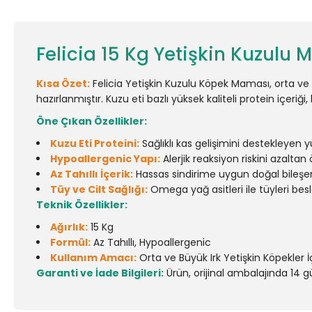
Felicia 15 Kg Yetişkin Kuzulu
Kısa Özet:
Felicia Yetişkin Kuzulu Köpek Maması, orta ve b
hazırlanmıştır. Kuzu eti bazlı yüksek kaliteli protein içeriği,
Öne Çıkan Özellikler:
Kuzu Eti Proteini:
Sağlıklı kas gelişimini destekleyen yü
Hypoallergenic Yapı:
Alerjik reaksiyon riskini azaltan
Az Tahıllı İçerik:
Hassas sindirime uygun doğal bileşenl
Tüy ve Cilt Sağlığı:
Omega yağ asitleri ile tüyleri besle
Teknik Özellikler:
Ağırlık:
15 Kg
Formül:
Az Tahıllı, Hypoallergenic
Kullanım Amacı:
Orta ve Büyük Irk Yetişkin Köpekler 
Garanti ve İade Bilgileri:
Ürün, orijinal ambalajında 14 gün