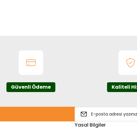
onularda yetersiz gördüğünüz noktaları öneri formunu kullanarak tarafım
Bu ürüne ilk yorumu siz yapın!
Yorum Yaz
Güvenli Ödeme
Kaliteli H
Gönder
Yasal Bilgiler