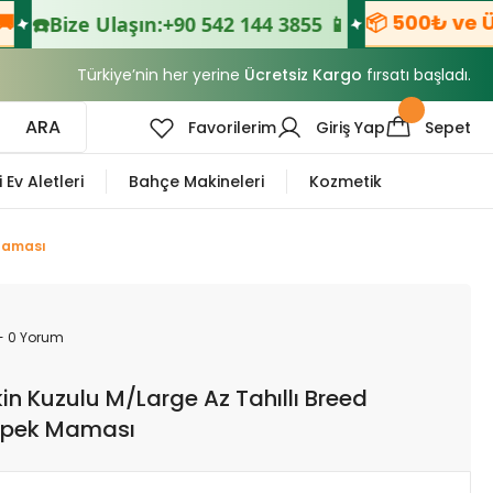
📦 500₺ ve Üzeri S
ize Ulaşın:
+90 542 144 3855 📱
Türkiye’nin her yerine
Ücretsiz Kargo
fırsatı başladı.
ARA
Favorilerim
Giriş Yap
Sepet
i Ev Aletleri
Bahçe Makineleri
Kozmetik
 Maması
- 0 Yorum
şkin Kuzulu M/Large Az Tahıllı Breed
öpek Maması