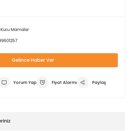
 Kuru Mamalar
99601257
Gelince Haber Ver
Yorum Yap
Fiyat Alarmı
Paylaş
riniz