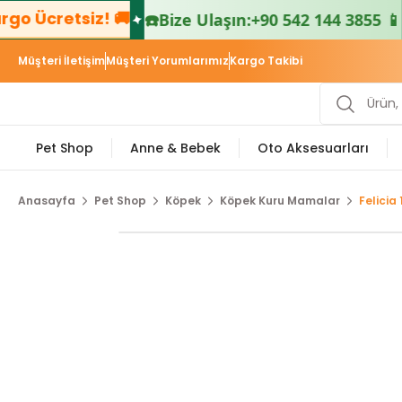
retsiz! 🚚
📦 5
☎️
Bize Ulaşın:
+90 542 144 3855 📱
Müşteri İletişim
Müşteri Yorumlarımız
Kargo Takibi
Pet Shop
Anne & Bebek
Oto Aksesuarları
Anasayfa
Pet Shop
Köpek
Köpek Kuru Mamalar
Felicia