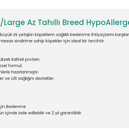
 M/Large Az Tahıllı Breed HypoAll
üyük ırk yetişkin köpeklerin sağlıklı beslenme ihtiyaçlarını karşıl
 hassas sindirime sahip köpekler için ideal bir tercihtir.
ksek kaliteli protein.
 özel formül.
erle hazırlanmıştır.
r ve cilt sağlığını destekler.
İçin Beslenme
 içinde iade edilebilir ve 2 yıl garantilidir.