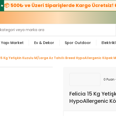
00₺ ve Üzeri Siparişlerde Kargo Ücretsiz! 🚚
☎️
B
Yapı Market
Ev & Dekor
Spor Outdoor
Elektrikl
 15 Kg Yetişkin Kuzulu M/Large Az Tahıllı Breed HypoAllergenic Köpek
0 Puan 
Felicia 15 Kg Yeti
HypoAllergenic K