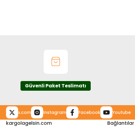
Bu ürünün fiyat bilgisi, resim, ürün açıklamalarında ve diğer k
Görüş ve önerileriniz için teşekkür ederiz.
Ürün resmi kalitesiz, bozuk veya görüntülenemiyor.
Ürün açıklamasında eksik bilgiler bulunuyor.
Ürün bilgilerinde hatalar bulunuyor.
Ürün fiyatı diğer sitelerden daha pahalı.
Bu ürüne benzer farklı alternatifler olmalı.
Güvenli Paket Teslimatı
x.com
Instagram
Facebook
Youtube
kargolagelsin.com
Bağlantılar