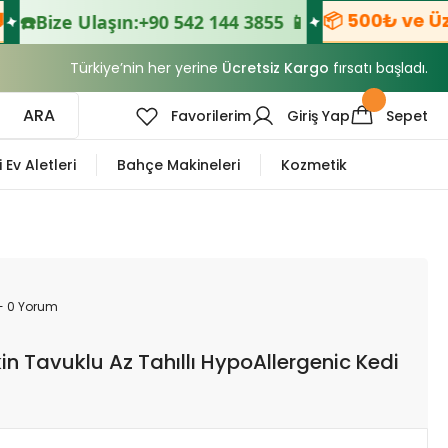
📦 500₺ ve Üzer
☎️
Bize Ulaşın:
+90 542 144 3855 📱
Türkiye’nin her yerine
Ücretsiz Kargo
fırsatı başladı.
ARA
Favorilerim
Giriş Yap
Sepet
i Ev Aletleri
Bahçe Makineleri
Kozmetik
- 0 Yorum
şkin Tavuklu Az Tahıllı HypoAllergenic Kedi