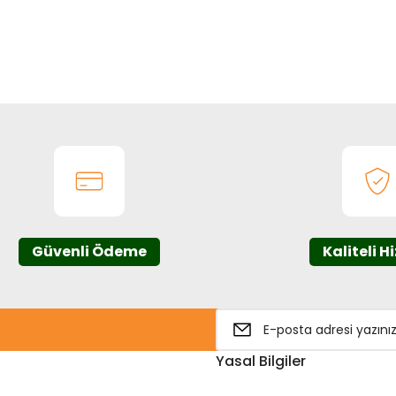
onularda yetersiz gördüğünüz noktaları öneri formunu kullanarak tarafım
Bu ürüne ilk yorumu siz yapın!
Yorum Yaz
Güvenli Ödeme
Kaliteli H
Gönder
Yasal Bilgiler