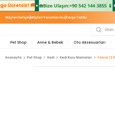
 Ücretsiz! 🚚

☎️
Bize Ulaşın:
+90 542 144 3855 📱
Müşteri İletişim
Müşteri Yorumlarımız
Kargo Takibi
Pet Shop
Anne & Bebek
Oto Aksesuarları
Anasayfa
Pet Shop
Kedi
Kedi Kuru Mamaları
Felicia 12