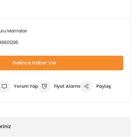
Kuru Mamaları
99601295
Gelince Haber Ver
Yorum Yap
Fiyat Alarmı
Paylaş
riniz