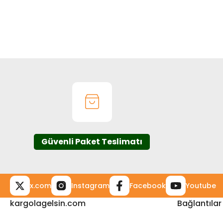
Bu ürünün fiyat bilgisi, resim, ürün açıklamalarında ve diğer k
Görüş ve önerileriniz için teşekkür ederiz.
Ürün resmi kalitesiz, bozuk veya görüntülenemiyor.
Ürün açıklamasında eksik bilgiler bulunuyor.
Ürün bilgilerinde hatalar bulunuyor.
Ürün fiyatı diğer sitelerden daha pahalı.
Bu ürüne benzer farklı alternatifler olmalı.
Güvenli Paket Teslimatı
x.com
Instagram
Facebook
Youtube
kargolagelsin.com
Bağlantılar