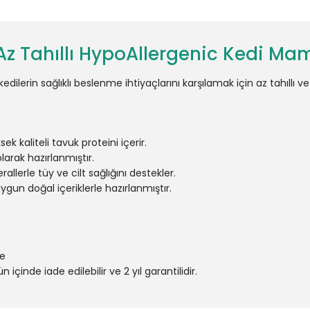
 Az Tahıllı HypoAllergenic Kedi Ma
dilerin sağlıklı beslenme ihtiyaçlarını karşılamak için az tahıllı v
ek kaliteli tavuk proteini içerir.
olarak hazırlanmıştır.
allerle tüy ve cilt sağlığını destekler.
uygun doğal içeriklerle hazırlanmıştır.
me
 içinde iade edilebilir ve 2 yıl garantilidir.