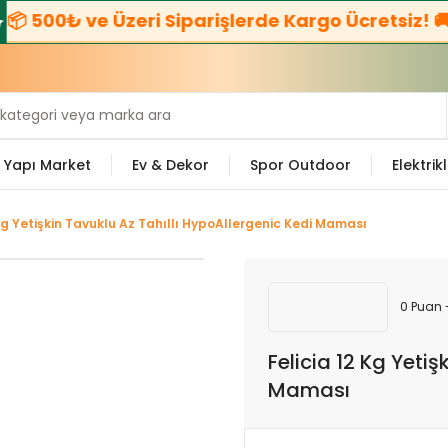
 500₺ ve Üzeri Siparişlerde Kargo Ücretsiz! 🚚
Yapı Market
Ev & Dekor
Spor Outdoor
Elektrikl
 Kg Yetişkin Tavuklu Az Tahıllı HypoAllergenic Kedi Maması
0 Puan 
Felicia 12 Kg Yeti
Maması