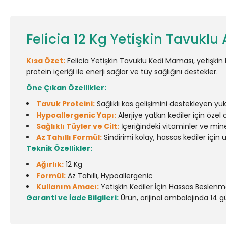
Felicia 12 Kg Yetişkin Tavuklu
Kısa Özet:
Felicia Yetişkin Tavuklu Kedi Maması, yetişkin ke
protein içeriği ile enerji sağlar ve tüy sağlığını destekler.
Öne Çıkan Özellikler:
Tavuk Proteini:
Sağlıklı kas gelişimini destekleyen yüks
Hypoallergenic Yapı:
Alerjiye yatkın kediler için özel 
Sağlıklı Tüyler ve Cilt:
İçeriğindeki vitaminler ve miner
Az Tahıllı Formül:
Sindirimi kolay, hassas kediler için 
Teknik Özellikler:
Ağırlık:
12 Kg
Formül:
Az Tahıllı, Hypoallergenic
Kullanım Amacı:
Yetişkin Kediler İçin Hassas Beslen
Garanti ve İade Bilgileri:
Ürün, orijinal ambalajında 14 gün