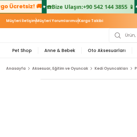
 Ücretsiz! 🚚

☎️
Bize Ulaşın:
+90 542 144 3855 📱
Müşteri İletişim
Müşteri Yorumlarımız
Kargo Takibi
Pet Shop
Anne & Bebek
Oto Aksesuarları
Anasayfa
Aksesuar, Eğitim ve Oyuncak
Kedi Oyuncakları
P