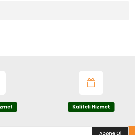
ıza iletebilirsiniz.
izmet
Kaliteli Hizmet
Abone Ol