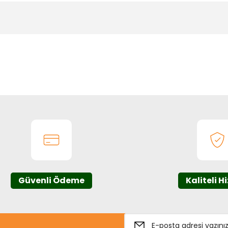
onularda yetersiz gördüğünüz noktaları öneri formunu kullanarak tarafım
Bu ürüne ilk yorumu siz yapın!
Yorum Yaz
Güvenli Ödeme
Kaliteli H