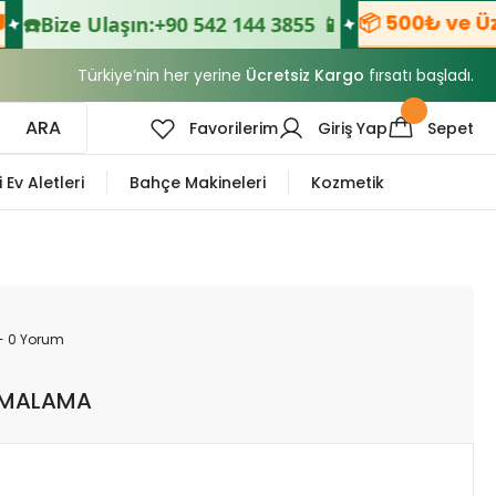
📦 500₺ ve Üzer
☎️
Bize Ulaşın:
+90 542 144 3855 📱
Türkiye’nin her yerine
Ücretsiz Kargo
fırsatı başladı.
ARA
Favorilerim
Giriş Yap
Sepet
i Ev Aletleri
Bahçe Makineleri
Kozmetik
- 0 Yorum
IRMALAMA