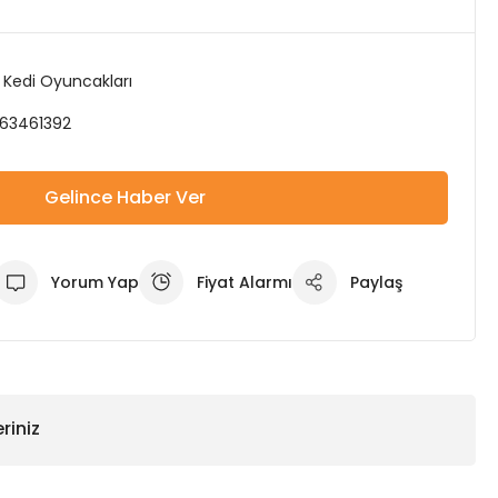
k Kedi Oyuncakları
63461392
Gelince Haber Ver
Yorum Yap
Fiyat Alarmı
Paylaş
riniz