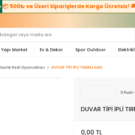
 500₺ ve Üzeri Siparişlerde Kargo Ücretsiz! 🚚
Yapı Market
Ev & Dekor
Spor Outdoor
Elektrikl
lastik Kedi Oyuncakları
DUVAR TİPİ İPLİ TIRMALAMA
0 Puan 
DUVAR TİPİ İPLİ T
0,00 TL