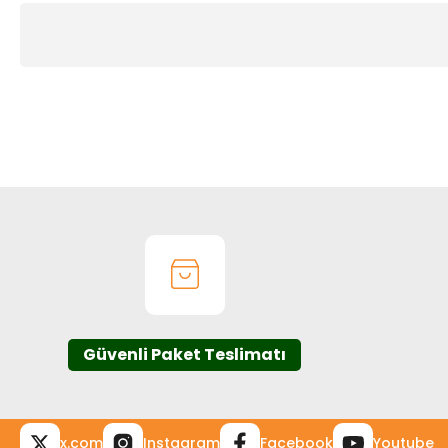
Bu ürünün fiyat bilgisi, resim, ürün açıklamalarında ve diğer k
Görüş ve önerileriniz için teşekkür ederiz.
Ürün resmi kalitesiz, bozuk veya görüntülenemiyor.
Ürün açıklamasında eksik bilgiler bulunuyor.
Ürün bilgilerinde hatalar bulunuyor.
Ürün fiyatı diğer sitelerden daha pahalı.
Bu ürüne benzer farklı alternatifler olmalı.
Güvenli Paket Teslimatı
x.com
Instagram
Facebook
Youtube