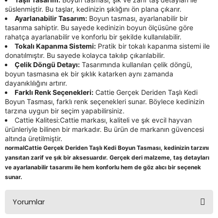
Seyahat Ürünleri
Konserve Yaş Mamalar
Yan Keski
Planyalar
süslenmiştir. Bu taşlar, kedinizin şıklığını ön plana çıkarır.
Ayarlanabilir Tasarım:
Boyun tasması, ayarlanabilir bir
tasarıma sahiptir. Bu sayede kedinizin boyun ölçüsüne göre
Taraklar ve Fırçalar
Zımba Tabancaları
Polisaj Makinesi
rahatça ayarlanabilir ve konforlu bir şekilde kullanılabilir.
Tokalı Kapanma Sistemi:
Pratik bir tokalı kapanma sistemi ile
donatılmıştır. Bu sayede kolayca takılıp çıkarılabilir.
Raspalar
Çelik Döngü Detayı:
Tasarımında kullanılan çelik döngü,
boyun tasmasına ek bir şıklık katarken aynı zamanda
Seramik Kesme Makineleri
dayanıklılığını artırır.
Farklı Renk Seçenekleri:
Cattie Gerçek Deriden Taşlı Kedi
Boyun Tasması, farklı renk seçenekleri sunar. Böylece kedinizin
Sıcak Hava Tabancaları
tarzına uygun bir seçim yapabilirsiniz.
Cattie Kalitesi:Cattie markası, kaliteli ve şık evcil hayvan
Silikon ve Mum Tabancaları
ürünleriyle bilinen bir markadır. Bu ürün de markanın güvencesi
altında üretilmiştir.
normalCattie Gerçek Deriden Taşlı Kedi Boyun Tasması, kedinizin tarzını
Somun Sıkma Makineleri
yansıtan zarif ve şık bir aksesuardır. Gerçek deri malzeme, taş detayları
ve ayarlanabilir tasarımı ile hem konforlu hem de göz alıcı bir seçenek
Taşlamalar
sunar.
Tilki Kuyruğu
Yorumlar