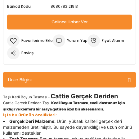
Barkod Kodu
8680782121913
m Ürünleri
Köpek Elbiseleri
Kedi Oyuncakları
İşkenceler ve Mengeneler
Döşeme Çivi Zımba Çakma Makineler
Gelince Haber Ver
i
Köpek Kapıları
Kedi Sağlık Ürünleri
Kargaburun
Elektrikli Tornavidalar
Köpek Kemikleri
Kedi Şampuanları
Lokma Takımları
Frezeler
Yorum Yap
Fiyat Alarmı
Köpek Kuru Mamalar
Kedi Tarak ve Fırçaları
Makaslar
Hava Kompresörleri
Paylaş
Köpek Mama ve Su Kapları
Kedi Taşıma Çantaları
Maket Bıçakları
Hobi Ürünleri
Ürün Bilgisi
Köpek Ödülleri
Kedi Tasmaları
Pense
Karıştırıcılar
Cattie Gerçek Deriden
Taşlı Kedi Boyun Tasması -
Köpek Oyuncakları
Kedi Tırmalama Ürünleri
Perçin Tabancaları
Kaynak Makineleri
Cattie Gerçek Deriden Taşlı
Kedi Boyun Tasması,evcil dostunuz için
şıklığı ve konforu bir araya getiren özel bir aksesuardır.
Köpek Tasmaları
Kedi Tuvaleti ve Kum Kapları
Testere
Kırıcı Deliciler/Kırıcılar
İşte bu ürünün özellikleri:
Gerçek Deri Malzeme:
Ürün, yüksek kaliteli gerçek deri
malzemeden üretilmiştir. Bu sayede dayanıklılığı ve uzun ömürlü
Köpek Yatakları
Kedi Yatakları
Tornavidalar
Matkaplar
kullanımı destekler.
Taşlı Tasarım:
Boyun tasması, şık ve zarif taş detayları ile