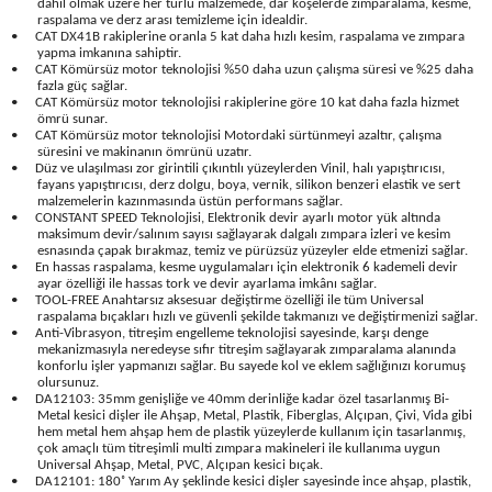
dahil olmak üzere her türlü malzemede, dar köşelerde zımparalama, kesme,
Seyahat Ürünleri
Konserve Yaş Mamalar
Yan Keski
Planyalar
raspalama ve derz arası temizleme için idealdir.
•
CAT DX41B rakiplerine oranla 5 kat daha hızlı kesim, raspalama ve zımpara
yapma imkanına sahiptir.
•
CAT Kömürsüz motor teknolojisi %50 daha uzun çalışma süresi ve %25 daha
Taraklar ve Fırçalar
Zımba Tabancaları
Polisaj Makinesi
fazla güç sağlar.
•
CAT Kömürsüz motor teknolojisi rakiplerine göre 10 kat daha fazla hizmet
ömrü sunar.
Raspalar
•
CAT Kömürsüz motor teknolojisi Motordaki sürtünmeyi azaltır, çalışma
süresini ve makinanın ömrünü uzatır.
•
Düz ve ulaşılması zor girintili çıkıntılı yüzeylerden Vinil, halı yapıştırıcısı,
Seramik Kesme Makineleri
fayans yapıştırıcısı, derz dolgu, boya, vernik, silikon benzeri elastik ve sert
malzemelerin kazınmasında üstün performans sağlar.
•
CONSTANT SPEED Teknolojisi, Elektronik devir ayarlı motor yük altında
Sıcak Hava Tabancaları
maksimum devir/salınım sayısı sağlayarak dalgalı zımpara izleri ve kesim
esnasında çapak bırakmaz, temiz ve pürüzsüz yüzeyler elde etmenizi sağlar.
•
En hassas raspalama, kesme uygulamaları için elektronik 6 kademeli devir
ayar özelliği ile hassas tork ve devir ayarlama imkânı sağlar.
Silikon ve Mum Tabancaları
•
TOOL-FREE Anahtarsız aksesuar değiştirme özelliği ile tüm Universal
raspalama bıçakları hızlı ve güvenli şekilde takmanızı ve değiştirmenizi sağlar.
•
Anti-Vibrasyon, titreşim engelleme teknolojisi sayesinde, karşı denge
Somun Sıkma Makineleri
mekanizmasıyla neredeyse sıfır titreşim sağlayarak zımparalama alanında
konforlu işler yapmanızı sağlar. Bu sayede kol ve eklem sağlığınızı korumuş
olursunuz.
Taşlamalar
•
DA12103: 35mm genişliğe ve 40mm derinliğe kadar özel tasarlanmış Bi-
Metal kesici dişler ile Ahşap, Metal, Plastik, Fiberglas, Alçıpan, Çivi, Vida gibi
hem metal hem ahşap hem de plastik yüzeylerde kullanım için tasarlanmış,
Tilki Kuyruğu
çok amaçlı tüm titreşimli multi zımpara makineleri ile kullanıma uygun
Universal Ahşap, Metal, PVC, Alçıpan kesici bıçak.
•
DA12101: 180˚ Yarım Ay şeklinde kesici dişler sayesinde ince ahşap, plastik,