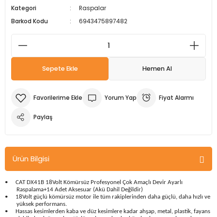
Kategori
Raspalar
m Ürünleri
Köpek Elbiseleri
Kedi Oyuncakları
İşkenceler ve Mengeneler
Döşeme Çivi Zımba Çakma Makineler
Barkod Kodu
6943475897482
i
Köpek Kapıları
Kedi Sağlık Ürünleri
Kargaburun
Elektrikli Tornavidalar
Köpek Kemikleri
Kedi Şampuanları
Lokma Takımları
Frezeler
Sepete Ekle
Hemen Al
Köpek Kuru Mamalar
Kedi Tarak ve Fırçaları
Makaslar
Hava Kompresörleri
Yorum Yap
Fiyat Alarmı
Köpek Mama ve Su Kapları
Kedi Taşıma Çantaları
Maket Bıçakları
Hobi Ürünleri
Paylaş
Köpek Ödülleri
Kedi Tasmaları
Pense
Karıştırıcılar
Köpek Oyuncakları
Kedi Tırmalama Ürünleri
Perçin Tabancaları
Kaynak Makineleri
Ürün Bilgisi
Köpek Tasmaları
Kedi Tuvaleti ve Kum Kapları
Testere
Kırıcı Deliciler/Kırıcılar
•
CAT DX41B 18Volt Kömürsüz Profesyonel Çok Amaçlı Devir Ayarlı
Raspalama+14 Adet Aksesuar (Akü Dahil Değildir)
•
18Volt güçlü kömürsüz motor ile tüm rakiplerinden daha güçlü, daha hızlı ve
Köpek Yatakları
Kedi Yatakları
Tornavidalar
Matkaplar
yüksek performans.
•
Hassas kesimlerden kaba ve düz kesimlere kadar ahşap, metal, plastik, fayans