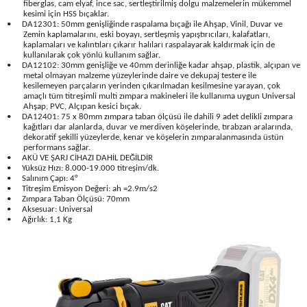
fiberglas, cam elyaf, ince sac, sertleştirilmiş dolgu malzemelerin mükemmel
Üfleme Makineleri
kesimi için HSS bıçaklar.
•
DA12301: 50mm genişliğinde raspalama bıçağı ile Ahşap, Vinil, Duvar ve
Zemin kaplamalarını, eski boyayı, sertleşmiş yapıştırıcıları, kalafatları,
Zımparalar
kaplamaları ve kalıntıları çıkarır halıları raspalayarak kaldırmak için de
kullanılarak çok yönlü kullanım sağlar.
•
DA12102: 30mm genişliğe ve 40mm derinliğe kadar ahşap, plastik, alçıpan ve
metal olmayan malzeme yüzeylerinde daire ve dekupaj testere ile
kesilemeyen parçaların yerinden çıkarılmadan kesilmesine yarayan, çok
amaçlı tüm titreşimli multi zımpara makineleri ile kullanıma uygun Universal
Ahşap, PVC, Alçıpan kesici bıçak.
•
DA12401: 75 x 80mm zımpara taban ölçüsü ile dahili 9 adet delikli zımpara
kağıtları dar alanlarda, duvar ve merdiven köşelerinde, tırabzan aralarında,
dekoratif şekilli yüzeylerde, kenar ve köşelerin zımparalanmasında üstün
performans sağlar.
•
AKÜ VE ŞARJ CİHAZI DAHİL DEĞİLDİR
•
Yüksüz Hızı: 8.000-19.000 titreşim/dk.
•
Salınım Çapı: 4°
•
Titreşim Emisyon Değeri: ah =2.9m/s2
•
Zımpara Taban Ölçüsü: 70mm
•
Aksesuar: Universal
•
Ağırlık: 1,1 Kg