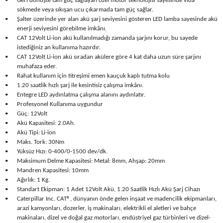
•
Geri dönüşte tam güç sağlayan özel motor teknolojisi sayesinde vida
Üfleme Makineleri
sökmede veya sıkışan ucu çıkarmada tam güç sağlar.
•
Şalter üzerinde yer alan akü şarj seviyesini gösteren LED lamba sayesinde akü
Zımparalar
enerji seviyesini görebilme imkânı.
•
CAT 12Volt Li-ion akü kullanılmadığı zamanda şarjını korur, bu sayede
istediğiniz an kullanıma hazırdır.
•
CAT 12Volt Li-ion akü sıradan akülere göre 4 kat daha uzun süre şarjını
muhafaza eder.
•
Rahat kullanım için titreşimi emen kauçuk kaplı tutma kolu
•
1.20 saatlik hızlı şarj ile kesintisiz çalışma imkânı.
•
Entegre LED aydınlatma çalışma alanını aydınlatır.
•
Profesyonel Kullanıma uygundur
•
Güç: 12Volt
•
Akü Kapasitesi: 2.0Ah.
•
Akü Tipi: Li-ion
•
Maks. Tork: 30Nm
•
Yüksüz Hızı: 0-400/0-1500 dev/dk.
•
Maksimum Delme Kapasitesi: Metal: 8mm, Ahşap: 20mm
•
Mandren Kapasitesi: 10mm
•
Ağırlık: 1 Kg.
•
Standart Ekipman: 1 Adet 12Volt Akü, 1.20 Saatlik Hızlı Akü Şarj Cihazı
•
Caterpillar Inc. CAT®, dünyanın önde gelen inşaat ve madencilik ekipmanları,
arazi kamyonları, dozerler, iş makinaları, elektrikli el aletleri ve bahçe
makinaları, dizel ve doğal gaz motorları, endüstriyel gaz türbinleri ve dizel-