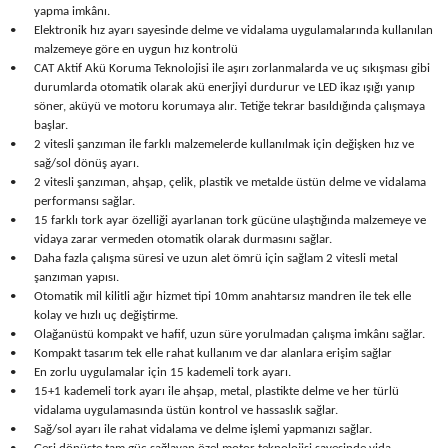
yapma imkânı.
Seyahat Ürünleri
Konserve Yaş Mamalar
Yan Keski
Planyalar
•
Elektronik hız ayarı sayesinde delme ve vidalama uygulamalarında kullanılan
malzemeye göre en uygun hız kontrolü
Taraklar ve Fırçalar
Zımba Tabancaları
Polisaj Makinesi
•
CAT Aktif Akü Koruma Teknolojisi ile aşırı zorlanmalarda ve uç sıkışması gibi
durumlarda otomatik olarak akü enerjiyi durdurur ve LED ikaz ışığı yanıp
söner, aküyü ve motoru korumaya alır. Tetiğe tekrar basıldığında çalışmaya
Raspalar
başlar.
•
2 vitesli şanzıman ile farklı malzemelerde kullanılmak için değişken hız ve
Seramik Kesme Makineleri
sağ/sol dönüş ayarı.
•
2 vitesli şanzıman, ahşap, çelik, plastik ve metalde üstün delme ve vidalama
performansı sağlar.
Sıcak Hava Tabancaları
•
15 farklı tork ayar özelliği ayarlanan tork gücüne ulaştığında malzemeye ve
vidaya zarar vermeden otomatik olarak durmasını sağlar.
•
Daha fazla çalışma süresi ve uzun alet ömrü için sağlam 2 vitesli metal
Silikon ve Mum Tabancaları
şanzıman yapısı.
•
Otomatik mil kilitli ağır hizmet tipi 10mm anahtarsız mandren ile tek elle
Somun Sıkma Makineleri
kolay ve hızlı uç değiştirme.
•
Olağanüstü kompakt ve hafif, uzun süre yorulmadan çalışma imkânı sağlar.
•
Kompakt tasarım tek elle rahat kullanım ve dar alanlara erişim sağlar
Taşlamalar
•
En zorlu uygulamalar için 15 kademeli tork ayarı.
•
15+1 kademeli tork ayarı ile ahşap, metal, plastikte delme ve her türlü
Tilki Kuyruğu
vidalama uygulamasında üstün kontrol ve hassaslık sağlar.
•
Sağ/sol ayarı ile rahat vidalama ve delme işlemi yapmanızı sağlar.