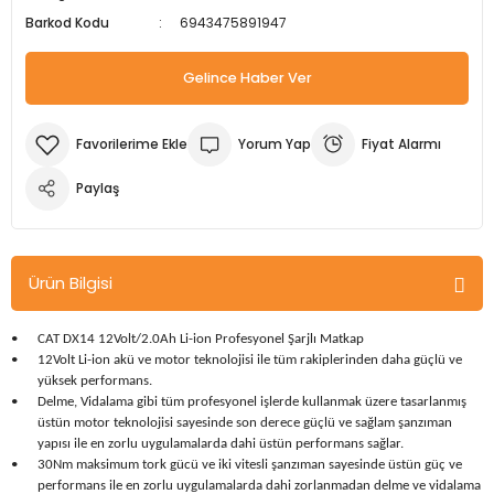
Barkod Kodu
6943475891947
m Ürünleri
Köpek Elbiseleri
Kedi Oyuncakları
İşkenceler ve Mengeneler
Döşeme Çivi Zımba Çakma Makineler
Gelince Haber Ver
i
Köpek Kapıları
Kedi Sağlık Ürünleri
Kargaburun
Elektrikli Tornavidalar
Köpek Kemikleri
Kedi Şampuanları
Lokma Takımları
Frezeler
Yorum Yap
Fiyat Alarmı
Köpek Kuru Mamalar
Kedi Tarak ve Fırçaları
Makaslar
Hava Kompresörleri
Paylaş
Köpek Mama ve Su Kapları
Kedi Taşıma Çantaları
Maket Bıçakları
Hobi Ürünleri
Ürün Bilgisi
Köpek Ödülleri
Kedi Tasmaları
Pense
Karıştırıcılar
•
CAT DX14 12Volt/2.0Ah Li-ion Profesyonel Şarjlı Matkap
Köpek Oyuncakları
Kedi Tırmalama Ürünleri
Perçin Tabancaları
Kaynak Makineleri
•
12Volt Li-ion akü ve motor teknolojisi ile tüm rakiplerinden daha güçlü ve
yüksek performans.
•
Delme, Vidalama gibi tüm profesyonel işlerde kullanmak üzere tasarlanmış
Köpek Tasmaları
Kedi Tuvaleti ve Kum Kapları
Testere
Kırıcı Deliciler/Kırıcılar
üstün motor teknolojisi sayesinde son derece güçlü ve sağlam şanzıman
yapısı ile en zorlu uygulamalarda dahi üstün performans sağlar
.
Köpek Yatakları
Kedi Yatakları
Tornavidalar
Matkaplar
•
30Nm maksimum tork gücü ve iki vitesli şanzıman sayesinde üstün güç ve
performans ile en zorlu uygulamalarda dahi zorlanmadan delme ve vidalama