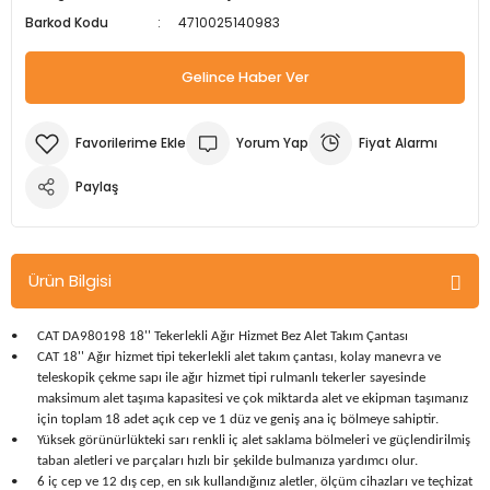
Barkod Kodu
4710025140983
m Ürünleri
Köpek Elbiseleri
Kedi Oyuncakları
İşkenceler ve Mengeneler
Döşeme Çivi Zımba Çakma Makineler
Gelince Haber Ver
i
Köpek Kapıları
Kedi Sağlık Ürünleri
Kargaburun
Elektrikli Tornavidalar
Köpek Kemikleri
Kedi Şampuanları
Lokma Takımları
Frezeler
Yorum Yap
Fiyat Alarmı
Köpek Kuru Mamalar
Kedi Tarak ve Fırçaları
Makaslar
Hava Kompresörleri
Paylaş
Köpek Mama ve Su Kapları
Kedi Taşıma Çantaları
Maket Bıçakları
Hobi Ürünleri
Ürün Bilgisi
Köpek Ödülleri
Kedi Tasmaları
Pense
Karıştırıcılar
•
CAT DA980198 18'' Tekerlekli Ağır Hizmet Bez Alet Takım Çantası
Köpek Oyuncakları
Kedi Tırmalama Ürünleri
Perçin Tabancaları
Kaynak Makineleri
•
CAT 18'' Ağır hizmet tipi tekerlekli alet takım çantası, kolay manevra ve
teleskopik çekme sapı ile ağır hizmet tipi rulmanlı tekerler sayesinde
maksimum alet taşıma kapasitesi ve çok miktarda alet ve ekipman taşımanız
Köpek Tasmaları
Kedi Tuvaleti ve Kum Kapları
Testere
Kırıcı Deliciler/Kırıcılar
için toplam 18 adet açık cep ve 1 düz ve geniş ana iç bölmeye sahiptir.
•
Yüksek görünürlükteki sarı renkli iç alet saklama bölmeleri ve güçlendirilmiş
Köpek Yatakları
Kedi Yatakları
Tornavidalar
Matkaplar
taban aletleri ve parçaları hızlı bir şekilde bulmanıza yardımcı olur.
•
6 iç cep ve 12 dış cep, en sık kullandığınız aletler, ölçüm cihazları ve teçhizat