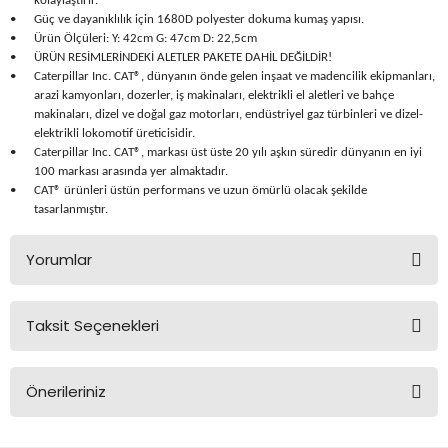
kolaylaştırır.
Üfleme Makineleri
•
Güç ve dayanıklılık için 1680D polyester dokuma kumaş yapısı.
•
Ürün Ölçüleri: Y: 42cm G: 47cm D: 22,5cm
Zımparalar
•
ÜRÜN RESİMLERİNDEKİ ALETLER PAKETE DAHİL DEĞİLDİR!
•
Caterpillar Inc. CAT®, dünyanın önde gelen inşaat ve madencilik ekipmanları,
arazi kamyonları, dozerler, iş makinaları, elektrikli el aletleri ve bahçe
makinaları, dizel ve doğal gaz motorları, endüstriyel gaz türbinleri ve dizel-
elektrikli lokomotif üreticisidir.
•
Caterpillar Inc. CAT®, markası üst üste 20 yılı aşkın süredir dünyanın en iyi
100 markası arasında yer almaktadır.
•
CAT® ürünleri üstün performans ve uzun ömürlü olacak şekilde
tasarlanmıştır.
Yorumlar
Taksit Seçenekleri
Bu ürüne ilk yorumu siz yapın!
Önerileriniz
Yorum Yaz
Bu ürünün fiyat bilgisi, resim, ürün açıklamalarında ve diğer