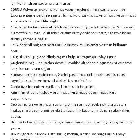
için kullanışlı bir saklama alanı sunar.
Seyahat Ürünleri
Konserve Yaş Mamalar
Yan Keski
Planyalar
•
1680D Polyester dokuma kumaş yapısı, güçlendirilmiş çanta tabanı ve
tabana entegre perçinlenmiş 2. Tutma kolu sarkmaya, yırtılmaya ve aşınmaya
Taraklar ve Fırçalar
Zımba Tabancaları
Polisaj Makinesi
karşı ekstra dayanıklılık sağlar.
•
1 metreye kadar uzayabilen teleskobik alüminyum tutma kolu ve 95mm ağır
hizmet tipi rulmanlı dişli tekerler tüm yüzeylerde sorunsuz, rahat ve kolay
Raspalar
sürüş yapmanızı sağlar.
•
Çelik perçinli bağlantı noktaları ile yüksek mukavemet ve uzun kullanım
Seramik Kesme Makineleri
ömrü.
•
Kauçuk kaplı güçlendirilmiş taşıma kulpları, taşımayı kolaylaştırır.
•
Güçlendirilmiş 5 noktadan destekli ayaklar alt tabanın aşınmasını ve neme
Sıcak Hava Tabancaları
karşı korunmasını sağlar.
•
Kumaş üzerine perçinlenmiş 2 adet paslanmaz çelik metre askı kancası
sayesinde metre ve benzeri aletleri taşıma imkânı.
Silikon ve Mum Tabancaları
•
Çanta üzerine entegre şeffaf İş kimlik kartı tutucusu.
•
Ağır hizmet tipi dikişler, yıpranmaya, yırtılmaya ve aşınmaya karşı
Somun Sıkma Makineleri
dayanıklıdır.
•
Cep ayırıcıları ve fermuar rayları gibi hızlı aşınabilecek noktalara üstün
mukavemet, uzun ömür ve ekstra sağlamlık kazandırmak için çubuk dikiş
Taşlamalar
yapısı.
•
Hızlı ve kolay açılıp kapanma için kendi kendini onaran büyük boy fermuar
Tilki Kuyruğu
yapısı.
•
Yüksek görünürlükteki Cat® sarı iç mekân, aletleri ve parçaları bulmayı