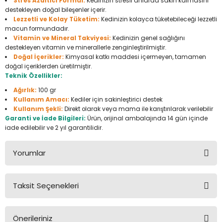
Stres Azaltıcı Formül:
Kedinizin stresli anlarda sakin kalmasını
Seyahat Ürünleri
Konserve Yaş Mamalar
Yan Keski
Planyalar
destekleyen doğal bileşenler içerir.
Lezzetli ve Kolay Tüketim:
Kedinizin kolayca tüketebileceği lezzetli
macun formundadır.
Taraklar ve Fırçalar
Zımba Tabancaları
Polisaj Makinesi
Vitamin ve Mineral Takviyesi:
Kedinizin genel sağlığını
destekleyen vitamin ve minerallerle zenginleştirilmiştir.
Raspalar
Doğal İçerikler:
Kimyasal katkı maddesi içermeyen, tamamen
doğal içeriklerden üretilmiştir.
Teknik Özellikler:
Seramik Kesme Makineleri
Ağırlık:
100 gr
Kullanım Amacı:
Kediler için sakinleştirici destek
Sıcak Hava Tabancaları
Kullanım Şekli:
Direkt olarak veya mama ile karıştırılarak verilebilir
Garanti ve İade Bilgileri:
Ürün, orijinal ambalajında 14 gün içinde
iade edilebilir ve 2 yıl garantilidir.
Silikon ve Mum Tabancaları
Yorumlar
Somun Sıkma Makineleri
Taşlamalar
Taksit Seçenekleri
Bu ürüne ilk yorumu siz yapın!
Tilki Kuyruğu
Önerileriniz