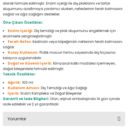
olarak formüle edilmiştir. Enzim içeriği ile diş plaklarını ve tartar
Seyahat Ürünleri
Konserve Yaş Mamalar
Yan Keski
Planyalar
oluşumunu azaltmaya yardımcı olurken, nefeslerinin ferah kalmasını
sağlar ve ağız sağlığını destekler.
Taraklar ve Fırçalar
Zımba Tabancaları
Polisaj Makinesi
Öne Çıkan Özellikler:
Enzim İçeriği:
Diş temizliği ve plak oluşumunu engellemek için
Raspalar
enzimlerle zenginleştirilmiştir.
Ferah Nefes:
Kedinizin veya köpeğinizin nefesinin ferah kalmasını
Seramik Kesme Makineleri
sağlar.
Kolay Kullanım:
Pratik macun formu sayesinde diş fırçasına
kolayca uygulanabilir.
Sıcak Hava Tabancaları
Doğal ve Güvenli İçerik:
Kimyasal katkı maddesi içermeyen,
doğal bileşenlerle formüle edilmiştir.
Teknik Özellikler:
Silikon ve Mum Tabancaları
Ağırlık:
100 ml
Kullanım Amacı:
Diş Temizliği ve Ağız Sağlığı
Somun Sıkma Makineleri
İçerik:
Enzim Kompleksi ve Doğal Bileşenler
Garanti ve İade Bilgileri:
Ürün, orijinal ambalajında 14 gün içinde
Taşlamalar
iade edilebilir ve 2 yıl garantilidir.
Tilki Kuyruğu
Yorumlar