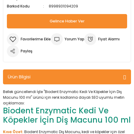
Barkod Kodu
8998931094209
m Ürünleri
Köpek Elbiseleri
Kedi Oyuncakları
İşkenceler ve Mengeneler
Döşeme Çivi Zımba Çakma Makineler
Gelince Haber Ver
i
Köpek Kapıları
Kedi Sağlık Ürünleri
Kargaburun
Elektrikli Tornavidalar
Köpek Kemikleri
Kedi Şampuanları
Lokma Takımları
Frezeler
Yorum Yap
Fiyat Alarmı
Köpek Kuru Mamalar
Kedi Tarak ve Fırçaları
Makaslar
Hava Kompresörleri
Paylaş
Köpek Mama ve Su Kapları
Kedi Taşıma Çantaları
Maket Bıçakları
Hobi Ürünleri
Ürün Bilgisi
Köpek Ödülleri
Kedi Tasmaları
Pense
Karıştırıcılar
Bellek güncellendi İşte "Biodent Enzymatic Kedi Ve Köpekler İçin Diş
Köpek Oyuncakları
Kedi Tırmalama Ürünleri
Perçin Tabancaları
Kaynak Makineleri
Macunu 100 ml" ürünü için renk kodlarına dayalı SEO uyumlu metin
açıklaması:
Biodent Enzymatic Kedi Ve
Köpek Tasmaları
Kedi Tuvaleti ve Kum Kapları
Testere
Kırıcı Deliciler/Kırıcılar
Köpekler İçin Diş Macunu 100 ml
Köpek Yatakları
Kedi Yatakları
Tornavidalar
Matkaplar
Kısa Özet:
Biodent Enzymatic Diş Macunu, kedi ve köpekler için özel