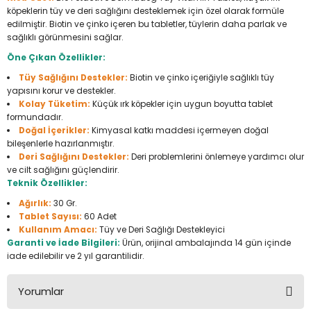
köpeklerin tüy ve deri sağlığını desteklemek için özel olarak formüle
Seyahat Ürünleri
Konserve Yaş Mamalar
Yan Keski
Planyalar
edilmiştir. Biotin ve çinko içeren bu tabletler, tüylerin daha parlak ve
sağlıklı görünmesini sağlar.
Taraklar ve Fırçalar
Zımba Tabancaları
Polisaj Makinesi
Öne Çıkan Özellikler:
Tüy Sağlığını Destekler:
Biotin ve çinko içeriğiyle sağlıklı tüy
Raspalar
yapısını korur ve destekler.
Kolay Tüketim:
Küçük ırk köpekler için uygun boyutta tablet
Seramik Kesme Makineleri
formundadır.
Doğal İçerikler:
Kimyasal katkı maddesi içermeyen doğal
bileşenlerle hazırlanmıştır.
Sıcak Hava Tabancaları
Deri Sağlığını Destekler:
Deri problemlerini önlemeye yardımcı olur
ve cilt sağlığını güçlendirir.
Silikon ve Mum Tabancaları
Teknik Özellikler:
Ağırlık:
30 Gr.
Somun Sıkma Makineleri
Tablet Sayısı:
60 Adet
Kullanım Amacı:
Tüy ve Deri Sağlığı Destekleyici
Garanti ve İade Bilgileri:
Ürün, orijinal ambalajında 14 gün içinde
Taşlamalar
iade edilebilir ve 2 yıl garantilidir.
Tilki Kuyruğu
Yorumlar