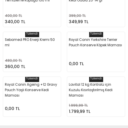
Temizleme Köpüğü 150 ml
Kedi Ödülü 25*14 gr
m Ürünleri
Köpek Elbiseleri
Kedi Oyuncakları
İşkenceler ve Mengeneler
Döşeme Çivi Zımba Çakma Makineler
400,00 TL
399,00 TL
i
Köpek Kapıları
Kedi Sağlık Ürünleri
Kargaburun
Elektrikli Tornavidalar
340,00 TL
349,99 TL
Tükendi
Tükendi
Köpek Kemikleri
Kedi Şampuanları
Lokma Takımları
Frezeler
Sebamed PRO Enerji Kremi 50
Royal Canin Yorkshire Terrier
ml
Pouch Konserve Köpek Maması
Köpek Kuru Mamalar
Kedi Tarak ve Fırçaları
Makaslar
Hava Kompresörleri
480,00 TL
Köpek Mama ve Su Kapları
Kedi Taşıma Çantaları
Maket Bıçakları
Hobi Ürünleri
0,00 TL
360,00 TL
Köpek Ödülleri
Kedi Tasmaları
Pense
Karıştırıcılar
Tükendi
Tükendi
Royal Canin Ageing +12 Gravy
Lavital 12 kg Kontrolü için
Pouch Yaşlı Konserve Kedi
Kuzulu Kısırlaştırılmış Kedi
Köpek Oyuncakları
Kedi Tırmalama Ürünleri
Perçin Tabancaları
Kaynak Makineleri
Maması
Maması
Köpek Tasmaları
Kedi Tuvaleti ve Kum Kapları
Testere
Kırıcı Deliciler/Kırıcılar
1.999,99 TL
0,00 TL
1.799,99 TL
Köpek Yatakları
Kedi Yatakları
Tornavidalar
Matkaplar